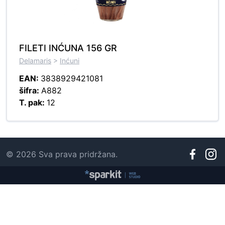
FILETI INĆUNA 156 GR
Delamaris
>
Inćuni
EAN:
3838929421081
šifra:
A882
T. pak:
12
© 2026 Sva prava pridržana.