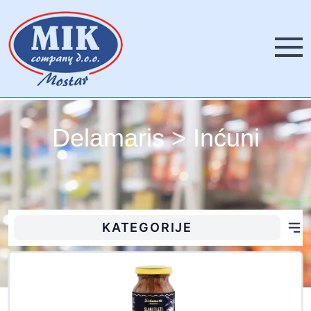
Izborni
Delamaris > Inćuni
KATEGORIJE