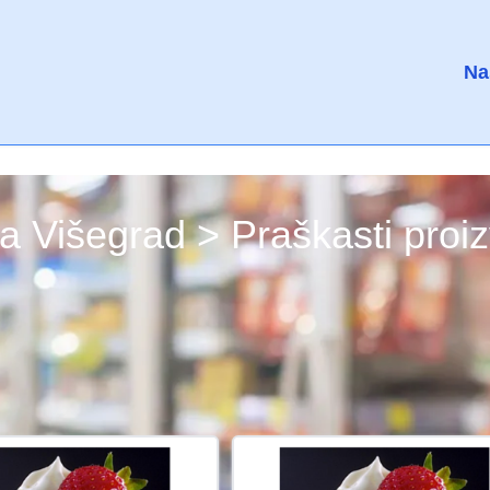
Na
a Višegrad > Praškasti proi