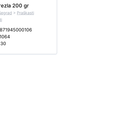
rezla 200 gr
išegrad
>
Praškasti
di
871945000106
1064
:
30