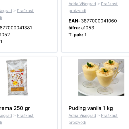
Adria Višegrad
>
Praškasti
išegrad
>
Praškasti
proizvodi
di
EAN:
3877000041060
877000041381
šifra:
a1053
1052
T. pak:
1
:
1
krema 250 gr
Puding vanila 1 kg
išegrad
>
Praškasti
Adria Višegrad
>
Praškasti
di
proizvodi