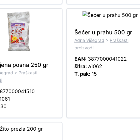
Šećer u prahu 500 gr
Adria Višegrad
>
Praškasti
proizvodi
EAN:
3877000041022
pjena posna 250 gr
šifra:
a1062
išegrad
>
Praškasti
T. pak:
15
di
877000041510
1061
:
30