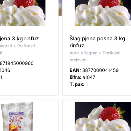
jena 3 kg rinfuz
Šlag pjena posna 3 kg
rinfuz
išegrad
>
Praškasti
di
Adria Višegrad
>
Praškasti
proizvodi
871945000960
1046
EAN:
3877000041459
:
1
šifra:
a1047
T. pak:
1