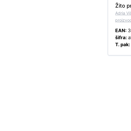
Žito p
Adria V
proizvo
EAN:
3
šifra:
a
T. pak