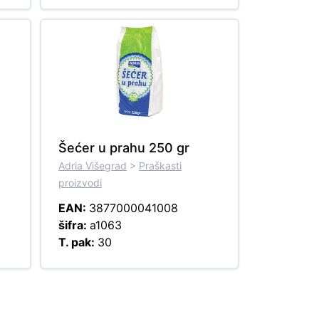
Šećer u prahu 250 gr
Adria Višegrad
>
Praškasti
proizvodi
EAN:
3877000041008
šifra:
a1063
T. pak:
30