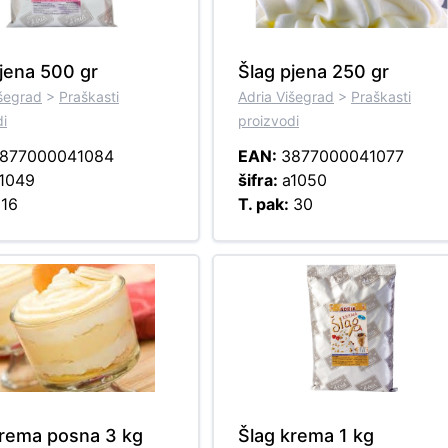
jena 500 gr
Šlag pjena 250 gr
išegrad
>
Praškasti
Adria Višegrad
>
Praškasti
di
proizvodi
877000041084
EAN:
3877000041077
1049
šifra:
a1050
:
16
T. pak:
30
krema posna 3 kg
Šlag krema 1 kg