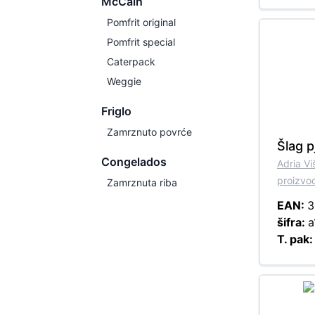
McCain
Pomfrit original
Pomfrit special
Caterpack
Weggie
Friglo
Zamrznuto povrće
Šlag 
Congelados
Adria V
proizvo
Zamrznuta riba
EAN:
3
šifra:
a
T. pak