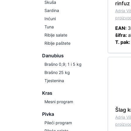
Skuša
rinfuz
Sardina
Adria V
proizvo
Inćuni
Tuna
EAN:
3
šifra:
a
Riblje salate
T. pak
Riblje paštete
Danubius
Brašno 0,9; 1 i 5 kg
Brašno 25 kg
Tjestenina
Kras
Mesni program
Šlag 
Pivka
Adria V
Pileći program
proizvo
Pileće salate