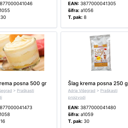
877000041046
EAN:
3877000041305
1055
šifra:
a1056
:
30
T. pak:
8
krema posna 500 gr
Šlag krema posna 250 g
išegrad
>
Praškasti
Adria Višegrad
>
Praškasti
di
proizvodi
877000041473
EAN:
3877000041480
1058
šifra:
a1059
:
16
T. pak:
30