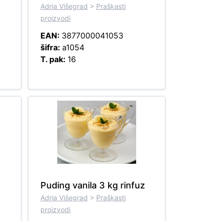
Adria Višegrad
>
Praškasti
proizvodi
EAN:
3877000041053
šifra:
a1054
T. pak:
16
Puding vanila 3 kg rinfuz
Adria Višegrad
>
Praškasti
proizvodi