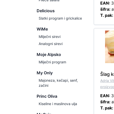
EAN:
3
šifra:
a
Delicious
T. pak
Slatki program i grickalice
WiMe
Mliječni sirevi
Analogni sirevi
Moje Alpsko
Mliječni program
My Only
Šlag 
Majoneza, kečapi, senf,
Adria V
začini
proizvo
EAN:
3
Princ Oliva
šifra:
a
Kiseline i maslinova ulja
T. pak