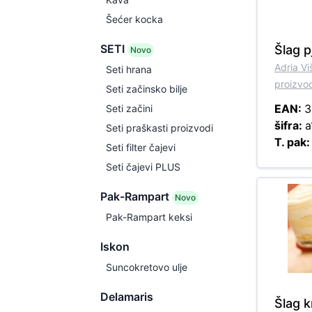
Šećer kocka
SETI
Šlag p
Novo
Adria V
Seti hrana
proizvo
Seti začinsko bilje
EAN:
3
Seti začini
šifra:
a
Seti praškasti proizvodi
T. pak
Seti filter čajevi
Seti čajevi PLUS
Pak-Rampart
Novo
Pak-Rampart keksi
Iskon
Suncokretovo ulje
Delamaris
Šlag 