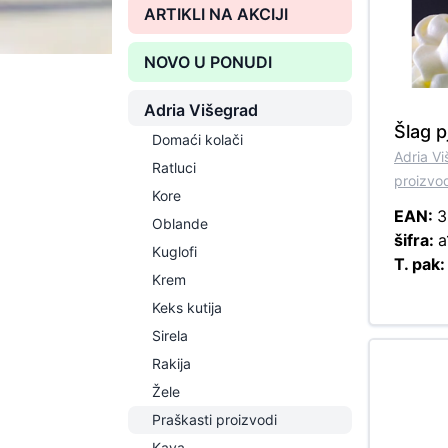
ARTIKLI NA AKCIJI
NOVO U PONUDI
Adria Višegrad
Šlag p
Domaći kolači
Adria V
Ratluci
proizvo
Kore
EAN:
3
Oblande
šifra:
a
Kuglofi
T. pak
Krem
Keks kutija
Sirela
Rakija
Žele
Praškasti proizvodi
Kava