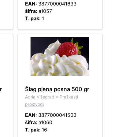
EAN:
3877000041633
šifra:
a1057
T. pak:
1
r
Šlag pjena posna 500 gr
Adria Višegrad
>
Praškasti
proizvodi
EAN:
3877000041503
šifra:
a1060
T. pak:
16