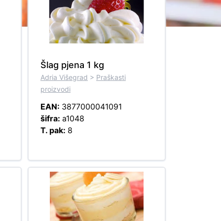
Šlag pjena 1 kg
Adria Višegrad
>
Praškasti
proizvodi
EAN:
3877000041091
šifra:
a1048
T. pak:
8