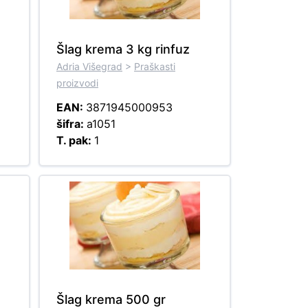
Šlag krema 3 kg rinfuz
Adria Višegrad
>
Praškasti
proizvodi
EAN:
3871945000953
šifra:
a1051
T. pak:
1
Šlag krema 500 gr