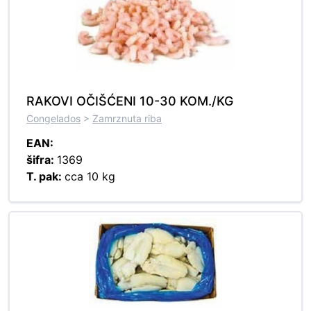
RAKOVI OČIŠĆENI 10-30 KOM./KG
Congelados
>
Zamrznuta riba
EAN:
šifra:
1369
T. pak:
cca 10 kg