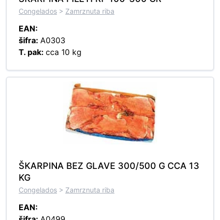
Congelados
>
Zamrznuta riba
EAN:
šifra:
A0303
T. pak:
cca 10 kg
ŠKARPINA BEZ GLAVE 300/500 G CCA 13
KG
Congelados
>
Zamrznuta riba
EAN:
šifra:
A0499