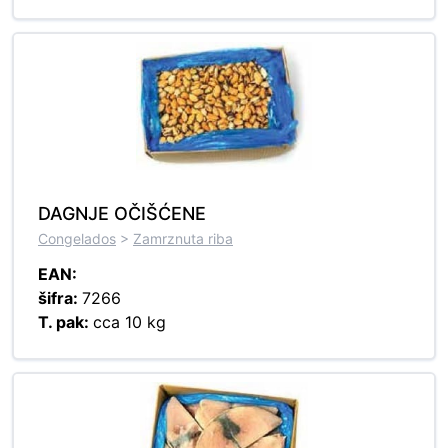
DAGNJE OČIŠĆENE
Congelados
>
Zamrznuta riba
EAN:
šifra:
7266
T. pak:
cca 10 kg