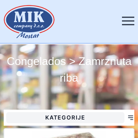
Izborni
Congelados > Zamrznuta
riba
KATEGORIJE