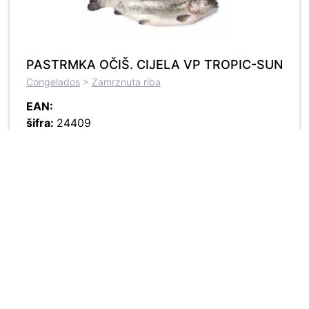
PASTRMKA OČIŠ. CIJELA VP TROPIC-SUN
Congelados
>
Zamrznuta riba
EAN:
šifra:
24409
T. pak:
cca 8 kg
LIGNJA PIPCI - KUHANA