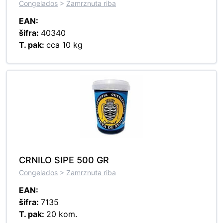
Congelados
>
Zamrznuta riba
EAN:
šifra:
40340
T. pak:
cca 10 kg
CRNILO SIPE 500 GR
Congelados
>
Zamrznuta riba
EAN:
šifra:
7135
T. pak:
20 kom.