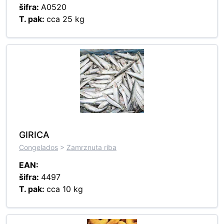
šifra:
A0520
T. pak:
cca 25 kg
GIRICA
Congelados
>
Zamrznuta riba
EAN:
šifra:
4497
T. pak:
cca 10 kg