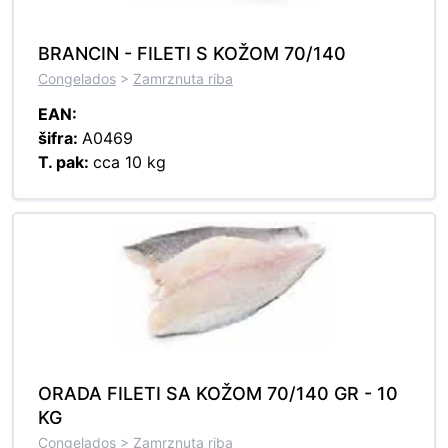
BRANCIN - FILETI S KOŽOM 70/140
Congelados
>
Zamrznuta riba
EAN:
šifra:
A0469
T. pak:
cca 10 kg
ORADA FILETI SA KOŽOM 70/140 GR - 10
KG
Congelados
>
Zamrznuta riba