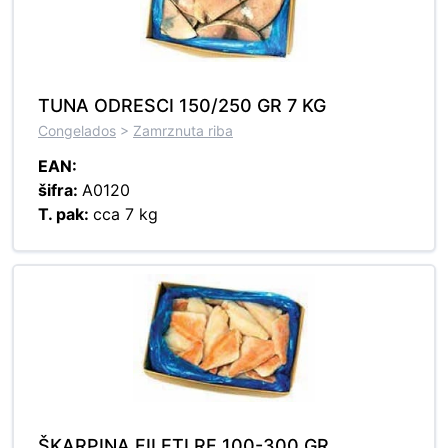
TUNA ODRESCI 150/250 GR 7 KG
Congelados
>
Zamrznuta riba
EAN:
šifra:
A0120
T. pak:
cca 7 kg
ŠKARPINA FILETI RF 100-300 GR