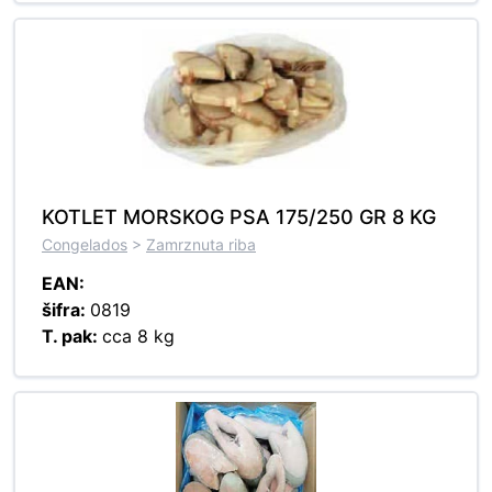
KOTLET MORSKOG PSA 175/250 GR 8 KG
Congelados
>
Zamrznuta riba
EAN:
šifra:
0819
T. pak:
cca 8 kg